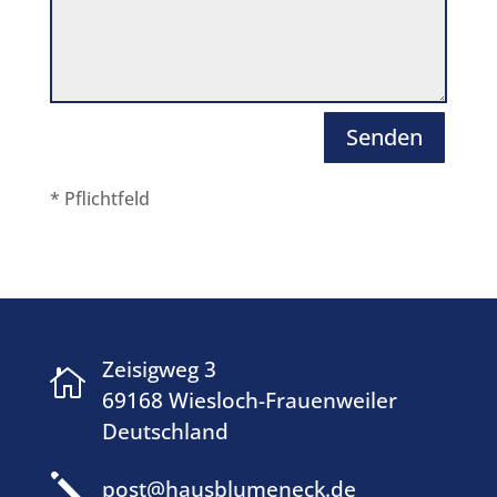
Senden
* Pflichtfeld
Zeisigweg 3

69168 Wiesloch-Frauenweiler
Deutschland
j
post@hausblumeneck.de